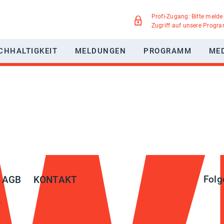
Profi-Zugang: Bitte melde
Zugriff auf unsere Progr
CHHALTIGKEIT
MELDUNGEN
PROGRAMM
ME
WERBUNG
NACHHALTIGKEITSPAKT MEDIEN
GREEN MOTION
IEGSMÖGLICHKEITEN
UMWELTSCHUTZ
TELLTE FRAGEN
SOZIALE VERANTWORTUNG
DIVERSITÄT
Folg
AGB
KONTAKT
.