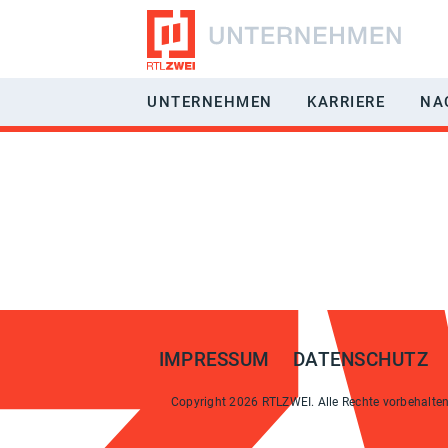
UNTERNEHMEN
KARRIERE
NA
RÜCKBLICK
JOBS & BE
GESCHÄFTSFELDER
BENEFITS
VERMARKTUNG
EIN-/AUFST
MANAGEMENT
HÄUFIG GES
GESELLSCHAFTER
IMPRESSUM
DATENSCHUTZ
EMPFANGBARKEIT
Copyright 2026 RTLZWEI. Alle Rechte vorbehalten