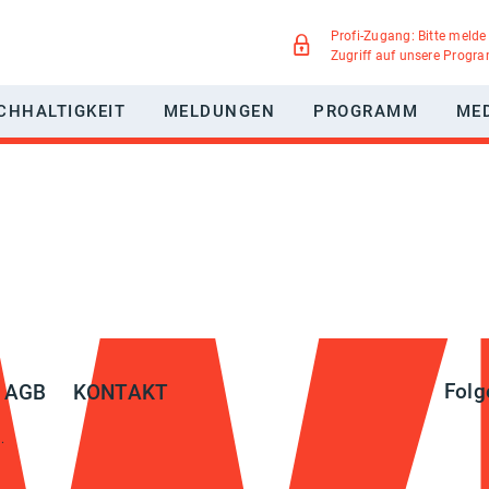
Profi-Zugang: Bitte melde
Zugriff auf unsere Progr
CHHALTIGKEIT
MELDUNGEN
PROGRAMM
ME
WERBUNG
NACHHALTIGKEITSPAKT MEDIEN
GREEN MOTION
IEGSMÖGLICHKEITEN
UMWELTSCHUTZ
TELLTE FRAGEN
SOZIALE VERANTWORTUNG
DIVERSITÄT
Folg
AGB
KONTAKT
.