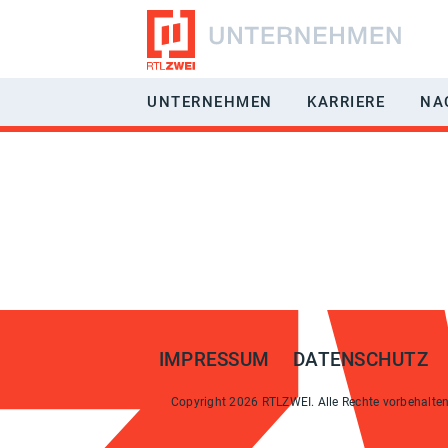
UNTERNEHMEN
KARRIERE
NA
RÜCKBLICK
JOBS & BE
GESCHÄFTSFELDER
BENEFITS
VERMARKTUNG
EIN-/AUFST
MANAGEMENT
HÄUFIG GES
GESELLSCHAFTER
IMPRESSUM
DATENSCHUTZ
EMPFANGBARKEIT
Copyright 2026 RTLZWEI. Alle Rechte vorbehalten