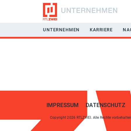
UNTERNEHMEN
KARRIERE
NA
RÜCKBLICK
JOBS & BE
GESCHÄFTSFELDER
BENEFITS
VERMARKTUNG
EIN-/AUFST
MANAGEMENT
HÄUFIG GES
GESELLSCHAFTER
IMPRESSUM
DATENSCHUTZ
EMPFANGBARKEIT
Copyright 2026 RTLZWEI. Alle Rechte vorbehalten