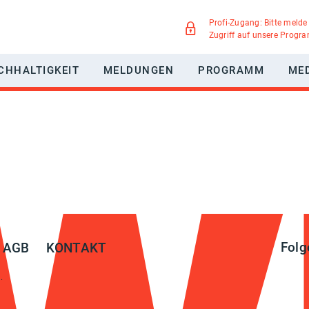
Profi-Zugang: Bitte melde
Zugriff auf unsere Progr
CHHALTIGKEIT
MELDUNGEN
PROGRAMM
ME
WERBUNG
NACHHALTIGKEITSPAKT MEDIEN
GREEN MOTION
IEGSMÖGLICHKEITEN
UMWELTSCHUTZ
TELLTE FRAGEN
SOZIALE VERANTWORTUNG
DIVERSITÄT
Folg
AGB
KONTAKT
.